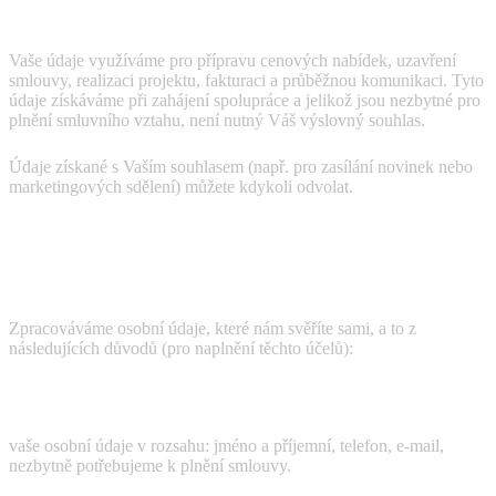
K čemu údaje slouží?
Vaše údaje využíváme pro přípravu cenových nabídek, uzavření
smlouvy, realizaci projektu, fakturaci a průběžnou komunikaci. Tyto
údaje získáváme při zahájení spolupráce a jelikož jsou nezbytné pro
plnění smluvního vztahu, není nutný Váš výslovný souhlas.
Údaje získané s Vaším souhlasem (např. pro zasílání novinek nebo
marketingových sdělení) můžete kdykoli odvolat.
Rozsah osobních údajů a účely
zpracování
Zpracováváme osobní údaje, které nám svěříte sami, a to z
následujících důvodů (pro naplnění těchto účelů):
Poskytování služeb, plnění smlouvy
vaše osobní údaje v rozsahu: jméno a příjemní, telefon, e-mail,
nezbytně potřebujeme k plnění smlouvy.