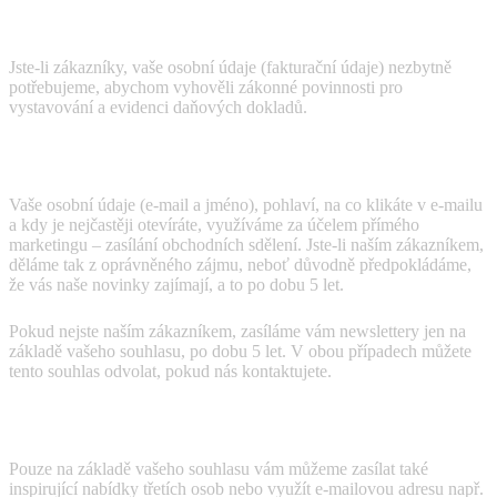
Vedení účetnictví
Jste-li zákazníky, vaše osobní údaje (fakturační údaje) nezbytně
potřebujeme, abychom vyhověli zákonné povinnosti pro
vystavování a evidenci daňových dokladů.
Marketing – zasílání newsletterů
Vaše osobní údaje (e-mail a jméno), pohlaví, na co klikáte v e-mailu
a kdy je nejčastěji otevíráte, využíváme za účelem přímého
marketingu – zasílání obchodních sdělení. Jste-li naším zákazníkem,
děláme tak z oprávněného zájmu, neboť důvodně předpokládáme,
že vás naše novinky zajímají, a to po dobu 5 let.
Pokud nejste naším zákazníkem, zasíláme vám newslettery jen na
základě vašeho souhlasu, po dobu 5 let. V obou případech můžete
tento souhlas odvolat, pokud nás kontaktujete.
Pokročilý marketing na základě souhlasu
Pouze na základě vašeho souhlasu vám můžeme zasílat také
inspirující nabídky třetích osob nebo využít e-mailovou adresu např.