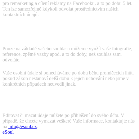
pro remarketing a cílení reklamy na Facebooku, a to po dobu 5 let.
Ten lze samozřejmě kdykoli odvolat prostřednictvím našich
kontaktních údajů.
Fotografická dokumentace, reference, živé akce,
workshopy
Pouze na základě vašeho souhlasu můžeme využít vaše fotografie,
reference, zpětné vazby apod. a to do doby, než souhlas sami
odvoláte.
Vaše osobní údaje si ponecháváme po dobu běhu promlčecích lhůt,
pokud zákon nestanoví delší dobu k jejich uchování nebo jsme v
konkrétních případech neuvedli jinak.
Jak můžete existenci těchto dat ovlivnit?
Editovat či mazat údaje můžete po přihlášení do svého účtu. V
případě, že chcete vymazat veškeré Vaše informace, kontaktujte nás
na
info@esoul.cz
.
eSoul