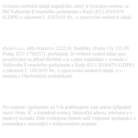
Ochrana osobních údajů kupujícího, který je fyzickou osobou, se
řídí Nařízením Evropského parlamentu a Rady (EU) 2016/679
(GDPR) a zákonem č. 110/2019 Sb., o zpracování osobních údajů.
Prohlášení o ochraně osobních údajů
eSoul s.r.o., sídlo Kurzova 2222/16, Stodůlky (Praha 13), 155 00
Praha, IČO 17582571, prohlašuje, že veškeré osobní údaje jsou
považovány za přísně důvěrné a je s nimi nakládáno v souladu s
Nařízením Evropského parlamentu a Rady (EU) 2016/679 (GDPR)
a zákonem č. 110/2019 Sb., o zpracování osobních údajů, a v
souladu s Obchodními podmínkami.
Jaké údaje shromažďujeme?
Pro realizaci spolupráce od Vás potřebujeme znát jméno (případně
název firmy, IČ a kontaktní osobu), fakturační adresu, telefonní a e-
mailový kontakt. Dále evidujeme historii naší vzájemné spolupráce a
komunikace související s realizovanými projekty.