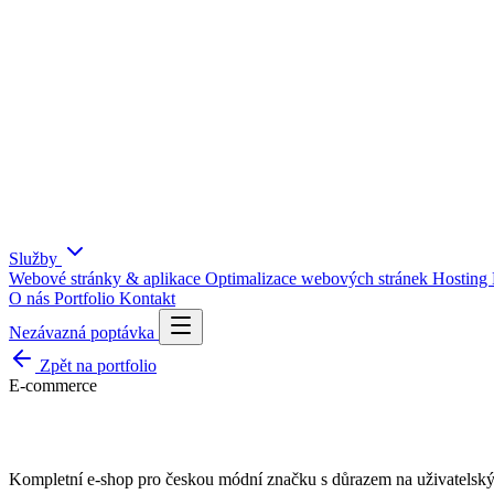
Služby
Webové stránky & aplikace
Optimalizace webových stránek
Hosting
O nás
Portfolio
Kontakt
Nezávazná poptávka
Zpět na portfolio
E-commerce
Fashion Store
Kompletní e-shop pro českou módní značku s důrazem na uživatelský