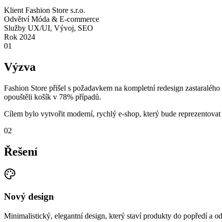
Klient
Fashion Store s.r.o.
Odvětví
Móda & E-commerce
Služby
UX/UI, Vývoj, SEO
Rok
2024
01
Výzva
Fashion Store přišel s požadavkem na kompletní redesign zastaralého
opouštěli košík v 78% případů.
Cílem bylo vytvořit moderní, rychlý e-shop, který bude reprezentova
02
Řešení
Nový design
Minimalistický, elegantní design, který staví produkty do popředí a o