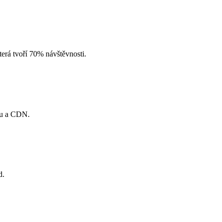
erá tvoří 70% návštěvnosti.
gu a CDN.
d.