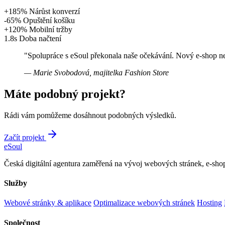
+185%
Nárůst konverzí
-65%
Opuštění košíku
+120%
Mobilní tržby
1.8s
Doba načtení
"Spolupráce s eSoul překonala naše očekávání. Nový e-shop ne
— Marie Svobodová, majitelka Fashion Store
Máte podobný projekt?
Rádi vám pomůžeme dosáhnout podobných výsledků.
Začít projekt
eSoul
Česká digitální agentura zaměřená na vývoj webových stránek, e-shopů
Služby
Webové stránky & aplikace
Optimalizace webových stránek
Hosting
Společnost